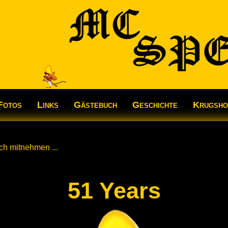
Fotos
Links
Gästebuch
Geschichte
Krugsh
ch mitnehmen ...
51 Years