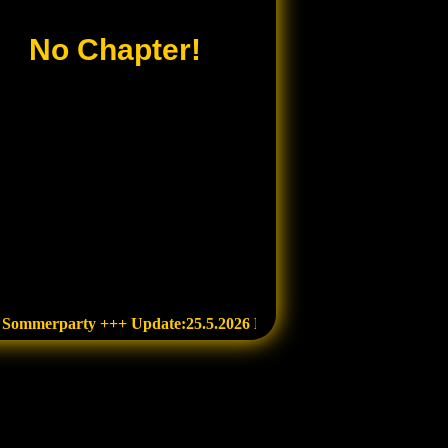
No Chapter!
 Sommerparty +++ Update:25.5.2026 Fotos Superrally Dänemark
+