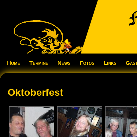
Home
Termine
News
Fotos
Links
Gäs
Oktoberfest