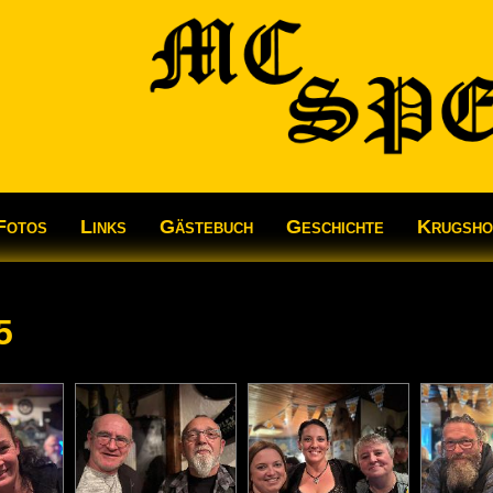
Fotos
Links
Gästebuch
Geschichte
Krugsh
5